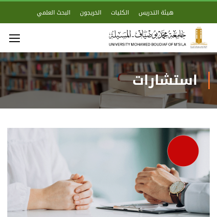
هيئة التدريس
الكليات
الخريجون
البحث العلمي
استشارات