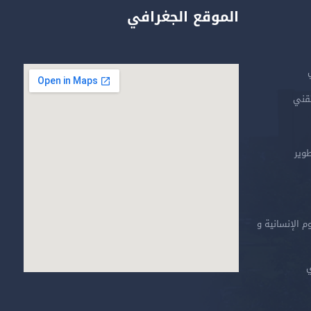
الموقع الجغرافي
تقني
طوير
م الإنسانية و
ي