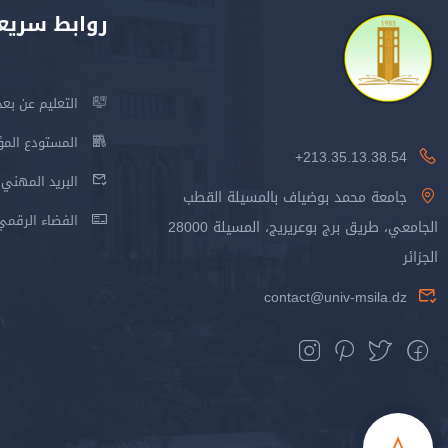
روابط سريع
التعليم عن بعد
المستودع المؤسس
213.35.13.38.54+
البريد المهني
جامعة محمد بوضياف بالمسيلة القطب
الفضاء الرقمي
الجامعي، طريق برج بوعريريج، المسيلة 28000
الجزائر
contact@univ-msila.dz