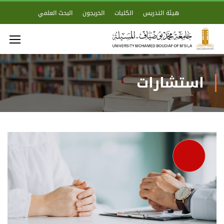
هيئة التدريس
الكليات
الخريجون
البحث العلمي
استشارات