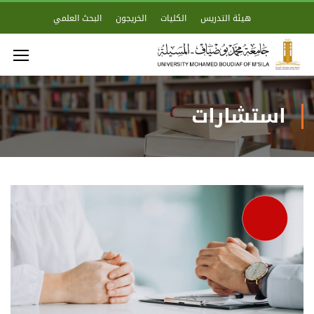
هيئة التدريس
الكليات
الخريجون
البحث العلمي
استشارات