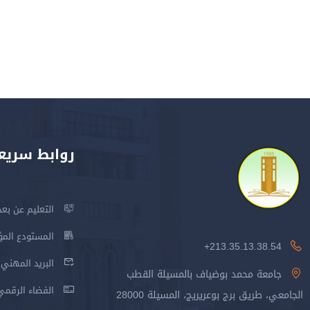
روابط سريع
التعليم عن بعد
المستودع المؤسس
213.35.13.38.54+
البريد المهني
جامعة محمد بوضياف بالمسيلة القطب
الفضاء الرقمي
الجامعي، طريق برج بوعريريج، المسيلة 28000