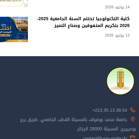
14 يوليو، 2026
كلية التكنولوجيا تختتم السنة الجامعية 2025-
2026 بتكريم المتفوقين وصناع التميز
12 يوليو، 2026
213.35.13.38.54+
جامعة محمد بوضياف بالمسيلة القطب الجامعي، طريق برج
بوعريريج، المسيلة 28000 الجزائر
contact@univ-msila.dz