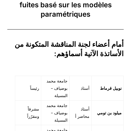
fuites basé sur les modèles
paramétriques
أمام أعضاء لجنة المناقشة المتكونة من
الأساتذة الآتية أسماؤهم:
جامعة محمد
نوبيل قرماط
أستاذ
بوضياف –
رئيساً
المسيلة
جامعة محمد
أستاذ
مشرفاً
ميلود بن تومي
بوضياف –
محاضر أ
ومقرّراً
المسيلة
جامعة محمد