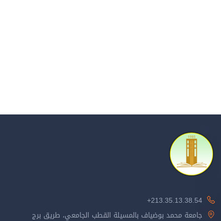
213.35.13.38.54+
جامعة محمد بوضياف بالمسيلة القطب الجامعي، طريق برج