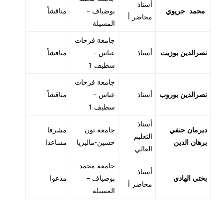
أستاذ
محمد جريوي
بوضياف –
مناقشاً
محاضر أ
المسيلة
جامعة فرحات
نصرالدين بوزيت
أستاذ
عباس –
مناقشاً
سطيف 1
جامعة فرحات
نصرالدين بوروب
أستاذ
عباس –
مناقشاً
سطيف 1
أستاذ
ديرمان حنفي
جامعة تون
مشرفا
التعليم
برهان الدين
حسين-ماليزيا
مساعدا
العالي
جامعة محمد
أستاذ
بختي الهادي
بوضياف –
مدعوا
محاضر أ
المسيلة