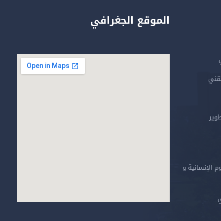
الموقع الجغرافي
تقني
طوير
م الإنسانية و
ي