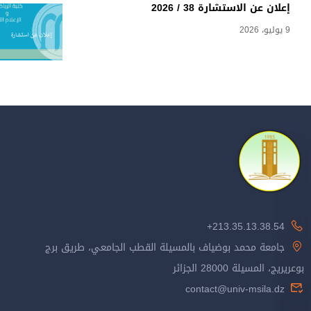
إعلان عن الاستشارة 38 / 2026
9 يوليو، 2026
213.35.13.38.54+
جامعة محمد بوضياف بالمسيلة القطب الجامعي، طريق برج
بوعريريج، المسيلة 28000 الجزائر
contact@univ-msila.dz