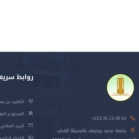
روابط سريع
التعليم عن بعد
المستودع المؤسس
213.35.13.38.54+
البريد المهني
جامعة محمد بوضياف بالمسيلة القطب
الفضاء الرقمي