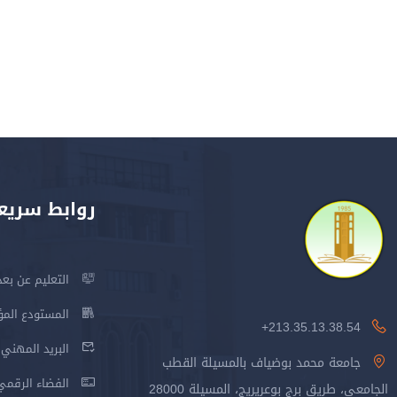
روابط سريع
التعليم عن بعد
المستودع المؤسس
213.35.13.38.54+
البريد المهني
جامعة محمد بوضياف بالمسيلة القطب
الفضاء الرقمي
الجامعي، طريق برج بوعريريج، المسيلة 28000