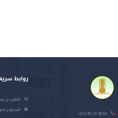
روابط سريع
التعليم عن بعد
المستودع المؤسس
213.35.13.38.54+