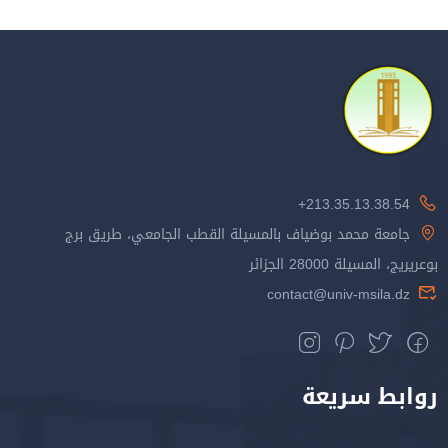
213.35.13.38.54+
جامعة محمد بوضياف بالمسيلة القطب الجامعي، طريق برج
بوعريريج، المسيلة 28000 الجزائر
contact@univ-msila.dz
روابط سريعة