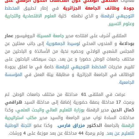
فعاليات
الملتقى الوطني حول انعكاسات التحول الرقمي على
جودة وظائف الجامعة الجزائرية
في إطار تطبيق
المخطط
التوجيهي للرقمنة
و الذي نظمته كلية
العلوم الاقتصادية والتجارية
وعلوم التسيير
.
الملتقى أشرف على افتتاحه مدير
جامعة المسيلة
البروفيسور
عمار
بودلاعة
و المندوب المحلي ل
وسيط الجمهورية
إلى جانب ممثلين عن
المجلس الشعبي الولائي وحضره نخبة من الأساتذة و الباحثين من
مختلف جامعات الوطن حضورا و عن بعد، حيث سيعكف الباحثون على
تقييم مخرجات
المخطط التوجيهي للرقمنة
خاصة في ما تعلق بجودة
الوظائف في الجامعة الجزائرية و مطابقة بيئة العمل في
المؤسسة
الجامعية
.
عرضت في الملتقى
61
مداخلة من مختلف جامعات الوطن. تم
برمجت
17
مداخلة بصفة حضورية إضافة إلى مداخلة السيد
هراقمي
كمال الدين
مدير الرقمنة ب
وزارة التعليم العالي والبحث العلمي
، وكذا
مداخلات السادة نواب مدير الجامعة والسيد مدير
مكتب استراتيجية
الرقمنة
بالجامعة
الدكتور
مزراق فارس
، وكذا عضو
اللجنة الوطنية
للتعليم عن بعد
. وتم برمجة
44
مداخلة عن بعد موزعة على
4
ورشات.