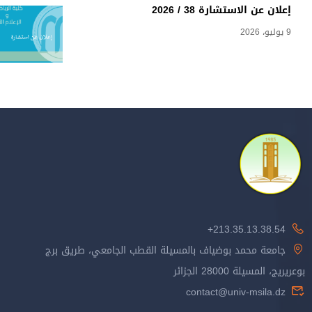
إعلان عن الاستشارة 38 / 2026
9 يوليو، 2026
213.35.13.38.54+
جامعة محمد بوضياف بالمسيلة القطب الجامعي، طريق برج
بوعريريج، المسيلة 28000 الجزائر
contact@univ-msila.dz