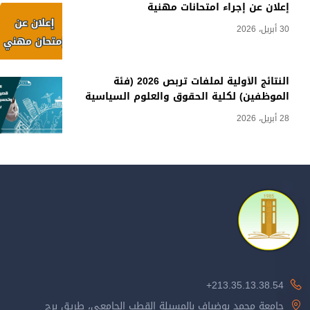
إعلان عن إجراء امتحانات مهنية
30 أبريل، 2026
النتائج الأولية لملفات تربص 2026 (فئة
الموظفين) لكلية الحقوق والعلوم السياسية
28 أبريل، 2026
213.35.13.38.54+
جامعة محمد بوضياف بالمسيلة القطب الجامعي، طريق برج