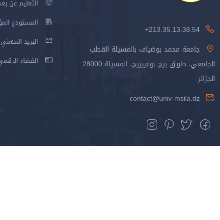
التعليم عن بعد
المستودع المؤسس
213.35.13.38.54+
البريد المهني
جامعة محمد بوضياف بالمسيلة القطب
الفضاء الرقمي
الجامعي، طريق برج بوعريريج، المسيلة 28000
الجزائر
contact@univ-msila.dz
جميع الحقوق محفوظة جامعة المسيلة - 2024