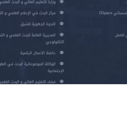
وزارة التعليم العالي و البحث العلمي
اتي DSpace
مركز البحث في الإعلام العلمي و ال
الندوة الجهوية للشرق
 للعمل
المديرية العامة للبحث العلمي و الت
التكنولوجي
حاضنة الأعمال الرقمية
الوكالة الموضوعاتية للبحث في العلو
الإجتماعية
فضاء التعليم العالي و البحث العلم
سياسة الخصوصية
شروط الاستخدام