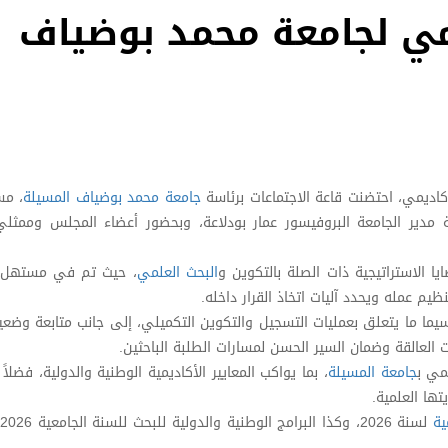
اجتماع المجلس العلمي لجامعة‎ محمد بوضياف
كاديمي، احتضنت قاعة الاجتماعات برئاسة
جامعة محمد بوضياف المسيلة
، مس
ة مدير الجامعة البروفيسور عمار بودلاعة، وبحضور أعضاء المجلس وممثل
 الاستراتيجية ذات الصلة بالتكوين و
البحث العلمي
، حيث تم في مستهل 
يم عمله ويحدد آليات اتخاذ القرار داخله.
يما ما يتعلق بعمليات التسجيل والتكوين التكميلي، إلى جانب متابعة وضع
العالقة وضمان السير الحسن لمسارات الطلبة الباحثين.
مي ب
جامعة المسيلة
، بما يواكب المعايير الأكاديمية الوطنية والدولية، فضلا
ها العلمية.
ية