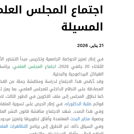
المسيلة
21 يناير، 2026
في إطار تعزيز الحوكمة الجامعية وتكريس مبدأ التشاور الأ
الثلاثاء 20 جانفي 2026،
اجتماع المجلس العلمي
، برئاس
الهياكل البيداغوجية والبحثية.
وقد خُصّص هذا الاجتماع لدراسة ومناقشة جملة من القضايا
المصادقة على النظام الداخلي للمجلس العلمي، بما يعزز تنظ
كما تطرّق المجلس إلى ملف التكوين في الطور الثالث، لاس
قوائم
طلبة الدكتوراه
، في إطار الحرص على تسوية الملفات 
وفي هذا الصدد، شهد الاجتماع مناقشة قانون النشر العل
وضعية
مخابر البحث
المعتمدة وآفاق تطويرها وتعزيز مردوديت
وفي السياق ذاته، تم التطرق إلى برنامج
التظاهرات العلم
الواقع الحالي وآفاق الاستشراف والتطوير.