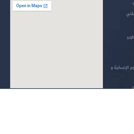
تقني
طوير
م الإنسانية و
ي
خارطة الموقع