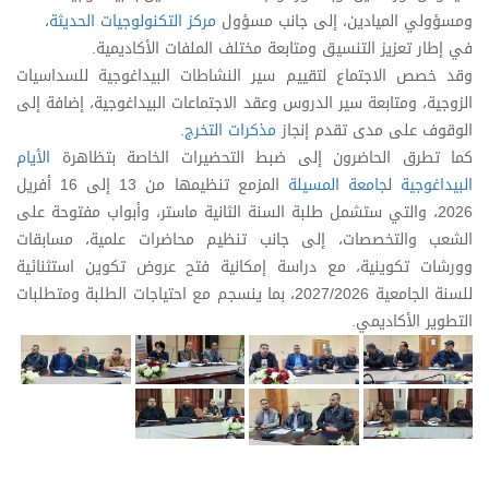
ومسؤولي الميادين، إلى جانب مسؤول
مركز التكنولوجيات الحديثة
،
في إطار تعزيز التنسيق ومتابعة مختلف الملفات الأكاديمية.
وقد خصص الاجتماع لتقييم سير النشاطات البيداغوجية للسداسيات
الزوجية، ومتابعة سير الدروس وعقد الاجتماعات البيداغوجية، إضافة إلى
الوقوف على مدى تقدم إنجاز
مذكرات التخرج
.
كما تطرق الحاضرون إلى ضبط التحضيرات الخاصة بتظاهرة
الأيام
البيداغوجية
ل
جامعة المسيلة
المزمع تنظيمها من 13 إلى 16 أفريل
2026، والتي ستشمل طلبة السنة الثانية ماستر، وأبواب مفتوحة على
الشعب والتخصصات، إلى جانب تنظيم محاضرات علمية، مسابقات
وورشات تكوينية، مع دراسة إمكانية فتح عروض تكوين استثنائية
للسنة الجامعية 2027/2026، بما ينسجم مع احتياجات الطلبة ومتطلبات
التطوير الأكاديمي.