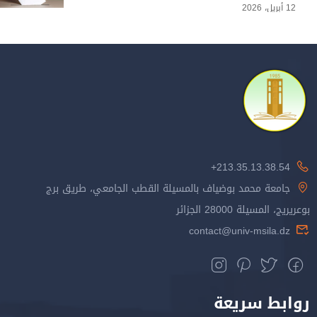
12 أبريل، 2026
213.35.13.38.54+
جامعة محمد بوضياف بالمسيلة القطب الجامعي، طريق برج
بوعريريج، المسيلة 28000 الجزائر
contact@univ-msila.dz
روابط سريعة