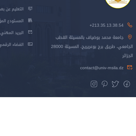
التعليم عن بعد
المستودع المؤسس
213.35.13.38.54+
البريد المهني
جامعة محمد بوضياف بالمسيلة القطب
الفضاء الرقمي
الجامعي، طريق برج بوعريريج، المسيلة 28000
الجزائر
contact@univ-msila.dz
جميع الحقوق محفوظة جامعة المسيلة - 2024