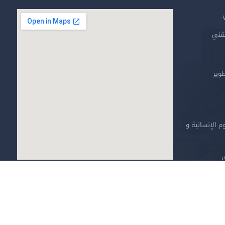
تقني
طوير
م الإنسانية و
ي
خارطة الموقع