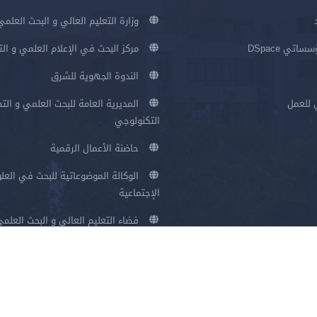
وزارة التعليم العالي و البحث العلمي
اتي DSpace
مركز البحث في الإعلام العلمي و ال
الندوة الجهوية للشرق
 للعمل
المديرية العامة للبحث العلمي و الت
التكنولوجي
حاضنة الأعمال الرقمية
الوكالة الموضوعاتية للبحث في العلو
الإجتماعية
فضاء التعليم العالي و البحث العلم
سياسة الخصوصية
شروط الاستخدام