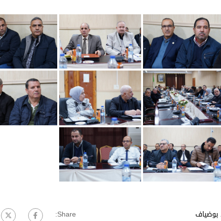
 بوضياف
Share: