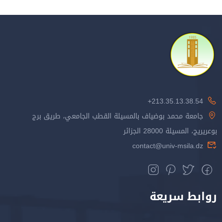
213.35.13.38.54+
جامعة محمد بوضياف بالمسيلة القطب الجامعي، طريق برج
بوعريريج، المسيلة 28000 الجزائر
contact@univ-msila.dz
روابط سريعة