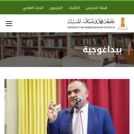
هيئة التدريس
الكليات
الخريجون
البحث العلمي
بيداغوجية