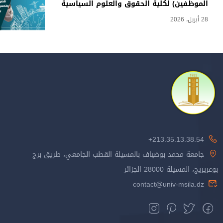
الموظفين) لكلية الحقوق والعلوم السياسية
28 أبريل، 2026
213.35.13.38.54+
جامعة محمد بوضياف بالمسيلة القطب الجامعي، طريق برج
بوعريريج، المسيلة 28000 الجزائر
contact@univ-msila.dz