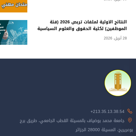
النتائج الأولية لملفات تربص 2026 (فئة
الموظفين) لكلية الحقوق والعلوم السياسية
28 أبريل، 2026
213.35.13.38.54+
جامعة محمد بوضياف بالمسيلة القطب الجامعي، طريق برج
بوعريريج، المسيلة 28000 الجزائر