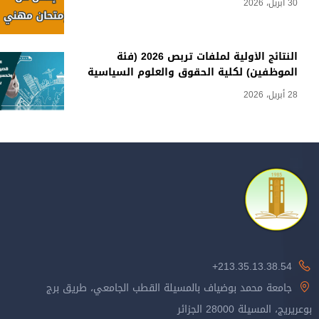
30 أبريل، 2026
النتائج الأولية لملفات تربص 2026 (فئة
الموظفين) لكلية الحقوق والعلوم السياسية
28 أبريل، 2026
213.35.13.38.54+
جامعة محمد بوضياف بالمسيلة القطب الجامعي، طريق برج
بوعريريج، المسيلة 28000 الجزائر