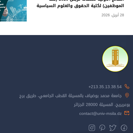
الموظفين) لكلية الحقوق والعلوم السياسية
28 أبريل، 2026
213.35.13.38.54+
جامعة محمد بوضياف بالمسيلة القطب الجامعي، طريق برج
بوعريريج، المسيلة 28000 الجزائر
contact@univ-msila.dz