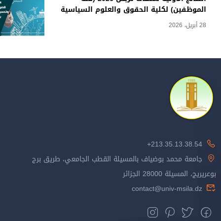
الموظفين) لكلية الحقوق والعلوم السياسية
28 أبريل، 2026
213.35.13.38.54+
جامعة محمد بوضياف بالمسيلة القطب الجامعي، طريق برج
بوعريريج، المسيلة 28000 الجزائر
contact@univ-msila.dz