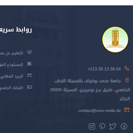
روابط سريع
التعليم عن بعد
المستودع المؤسس
213.35.13.38.54+
البريد المهني
جامعة محمد بوضياف بالمسيلة القطب
الفضاء الرقمي
الجامعي، طريق برج بوعريريج، المسيلة 28000
الجزائر
contact@univ-msila.dz