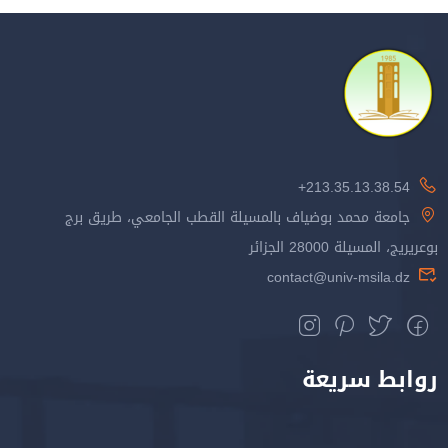
213.35.13.38.54+
جامعة محمد بوضياف بالمسيلة القطب الجامعي، طريق برج
بوعريريج، المسيلة 28000 الجزائر
contact@univ-msila.dz
روابط سريعة