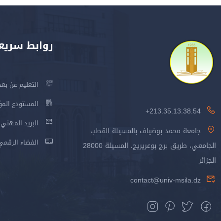
روابط سريع
التعليم عن بعد
المستودع المؤسس
213.35.13.38.54+
البريد المهني
جامعة محمد بوضياف بالمسيلة القطب
الفضاء الرقمي
الجامعي، طريق برج بوعريريج، المسيلة 28000
الجزائر
contact@univ-msila.dz