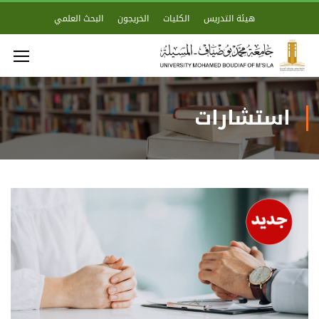
هيئة التدريس
الكليات
الخريجون
البحث العلمي
استشارات