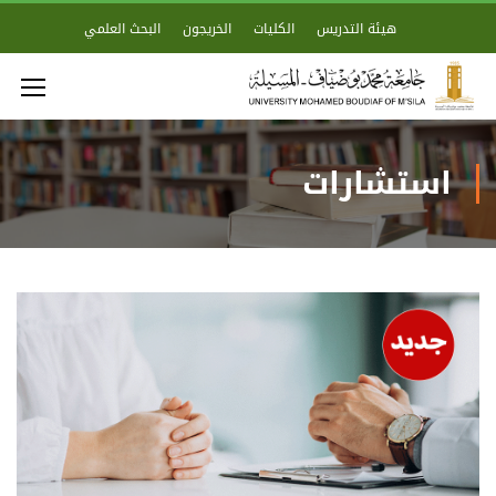
هيئة التدريس
الكليات
الخريجون
البحث العلمي
استشارات