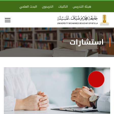
هيئة التدريس
الكليات
الخريجون
البحث العلمي
استشارات