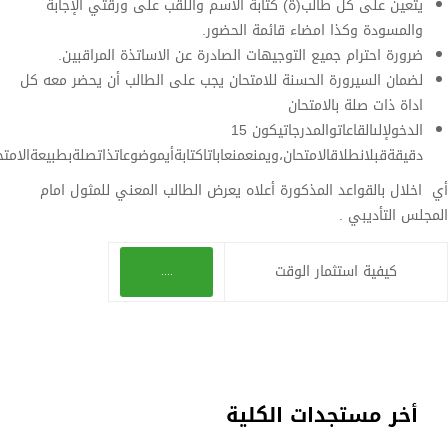
ة) كتابة الاسم واللقب على ورقتي الإجابة
ء قائمة الحضور.
لتوجيهات الصادرة عن الاساتذة المراقبين.
سنة للامتحان يجب على الطالب أن يحضر معه كل
حان
الدخولإلىالقاعاتوالمدرجاتيكون 15
حان،ويمنعمنعاباتاكتابةأيموضوعاتذاتصلةبطبيعةالامتحانعلىالجدران،أوالطاولات
كورة أعلاه يعرض الطالب المعني للمثول امام
الوقت
....
 الكلية