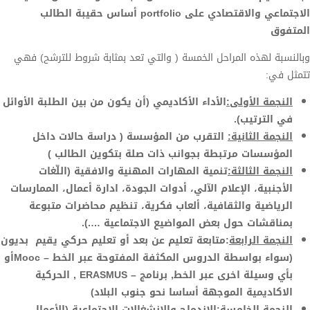
الاجتماعي والاقتصادي على
portfolio
أساس حقيبة الطالب
المتفوق
وبالنسبة لهذه المراحل الخمسة ( والتي تعد بمثابة شروط للترشح) فهي
تتمثل في:
النجمة الأولى:
الأداء الأكاديمي
(أن يكون من بين الطلبة الأوائل
في الترتيب).
النجمة الثانية:
التقرب من المؤسسة
( دراسة حالات داخل
المؤسسات مرتبطة بجوانب ذات صلة بتكوين الطالب
)
النجمة الثالثة:
تنمية المهارات المهنية والافقية
(اللّغات
الأجنبية، الإعلام الآلي، أدوات الجودة، ادارة أعمال، الممارسات
الرياضية والثقافية، ألعاب فكرية، تنظيم محاضرات متبوعة
بمناقشات حول بعض المواضيع الاجتماعية ….).
النجمة الرابعة
:
متابعة تعليم عن بعد أو تعليم حركي يقيم بديون
(سواء بواسطة الدروس المكثفة المفتوحة عبر الخط –
Mooc
أو
بأي وسيلة اخرى عبر الخط, برنامج –
ERASMUS
, الحركية
الاكاديمية الموجهة أساسا نحو جنوب البلاد)
النجمة الخامسة:
الاندماج والانشغالات الاجتماعية (الأعمال