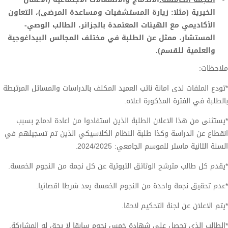
الخيرية
(مثلا: زيارة المستشفيات ومساعدة المرضى)، التعاون
الأكاديمي مع الهيئات المعتمدة بالجزائر، الطالب الوصي-
المستشار، ممثل عن الطلبة في مختلف المجالس البيداغوجية
والعلمية للقسم).
ملاحظات:
*تودع الملفات لدى امانة نائب العميد المكلف بالدراسات والمسائل المرتبطة
بالطلبة في الفترة المذكورة اعلاه.
*يستثنى من هذا الاعلان الطلبة الذين استفادوا من اعادة ادماج بسبب
انقطاع عن الدراسة وكذا طلبة النظام الكلاسيكي الذين تم تسجيلهم في
السنة الثانية ماستر للموسم الجامعي: 2024/2025.
*يقدم كل طالب مترشح الوثائق الثبوتية عن كل نجمة من النجوم الخمسة.
*عدم تحقيق نجمة واحدة من النجوم الخمسة يعد شرطا اقصائيا.
*يتم الاعلان عن لجنة التحكيم لاحقا.
*الطالب الذي تحصل على شهادة خمس نجوم سابقا لا يحق له المشاركة.