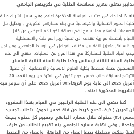
تدابير تتعلق بتعزيز مساهمة الطلبة في تكوينهم الجامعي.
تنفيذا لما جاء في حيثيات المراسلة المذكورة اعلاه, وفي سبيل اشراك طلبة
كلية العلوم الانسانية والاجتماعية في بناء مسارهم التكويني , وتذليل كل
الصعوبات أمامهم مما يسمح لهم بصياغة تكوينهم العرضي من خلال
القيام بأنشطة موازية تهدف الى تنمية روح المواطنة والاستقلالية
والانسانية, وتعزيز الثقة بين مختلف الفواعل في الوسط الجامعي, ومن اجل
جذب انتباه الطلبة للمشاركة في هذا النوع من العمليات, ننهي الى علم
طلبة السنة الثالثة ليسانس وكذا طلبة السنة الثانية الماستر
المسجلين بصفة منتظمة بكلية العلوم الانسانية والاجتماعية , أن عملية
الترشح لمسابقة طالب خمس نجوم تكون في الفترة من يوم
الاحد: 20
أفريل 2025 الى غاية يوم الاربعاء:30 أفريل 2025, على أن تتوفر فيه
الشروط المذكورة ادناه .
كما ننهي الى علم الطلبة الراغبين في القيام بهذا المشروع
أن تمرين ( كيف تصبح خريجا من فئة خمس نجوم) يتطلب تجسيد
خمس (05) خطوات خلال مساره الجامعي وتقييم كل خطوة بنجمة
واحدة , وفي نهاية مساره الجامعي يتم تقييم الطالب من طرف
لجنة تحكيم مختلطة تضما اعضاء من الجامعة واعضاء من المحيط