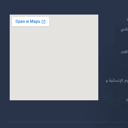
تقني
طوير
م الإنسانية و
ي