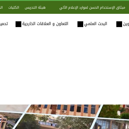
هيئة التدريس
الكليات
ال
ميثاق الإستخدام الحسن لموارد الإعلام الآلي
وين
البحث العلمي
التعاون و العلاقات الخارجية
تحميل