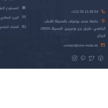
المستودع المؤسس
213.35.13.38.54+
البريد المهني
جامعة محمد بوضياف بالمسيلة القطب
الفضاء الرقمي
الجامعي، طريق برج بوعريريج، المسيلة 28000
الجزائر
contact@univ-msila.dz
جميع الحقوق محفوظة جامعة المسيلة - 2024