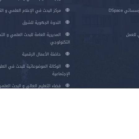
اتي DSpace
مركز البحث في الإعلام العلمي و ال
الندوة الجهوية للشرق
 للعمل
المديرية العامة للبحث العلمي و الت
التكنولوجي
حاضنة الأعمال الرقمية
الوكالة الموضوعاتية للبحث في العلو
الإجتماعية
فضاء التعليم العالي و البحث العلم
سياسة الخصوصية
شروط الاستخدام