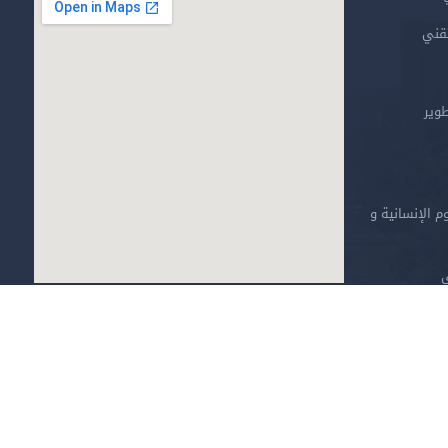
تقني
طوير
م الإنسانية و
ي
خارطة الموقع