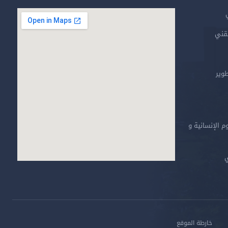
تقني
طوير
م الإنسانية و
ي
خارطة الموقع