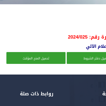
م: 2024/025
يل دفتر الشروط
تحميل المنح المؤقت
ة
روابط ذات صلة