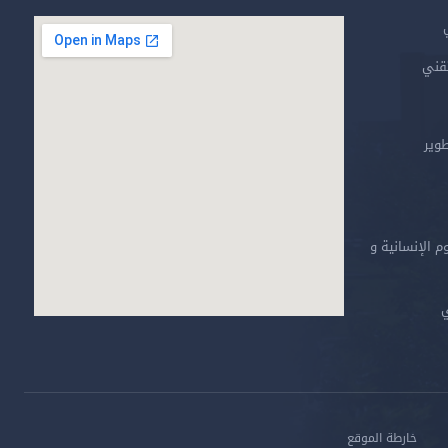
تقني
طوير
م الإنسانية و
ي
خارطة الموقع