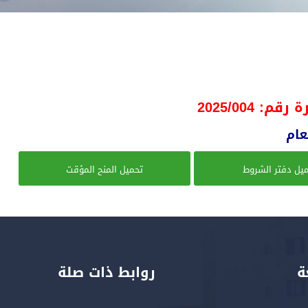
م: 2025/004
يل دفتر الشروط
تحميل المنح المؤقت
ة
روابط ذات صلة