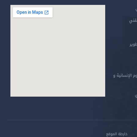
تقني
طوير
م الإنسانية و
ي
خارطة الموقع