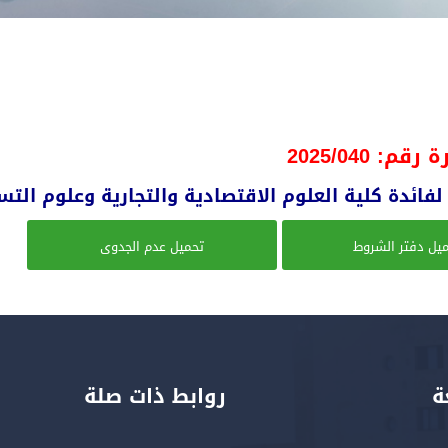
م: 2025/040
يل دفتر الشروط
تحميل عدم الجدوى
ة
روابط ذات صلة