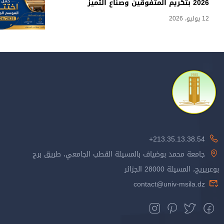
2026 بتكريم المتفوقين وصناع التميز
12 يوليو، 2026
213.35.13.38.54+
جامعة محمد بوضياف بالمسيلة القطب الجامعي، طريق برج
بوعريريج، المسيلة 28000 الجزائر
contact@univ-msila.dz