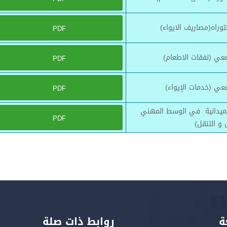
راه(مصاريف الايواء)
PDF
معي (نفقات الاطعام)
PDF
معي (خدمات الإيواء)
PDF
لميدانية في الوسط المهني
PDF
 و التنقل)
ة
روابط ذات صلة