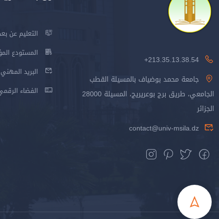
التعليم عن بعد
المستودع المؤسس
213.35.13.38.54+
البريد المهني
جامعة محمد بوضياف بالمسيلة القطب
الفضاء الرقمي
الجامعي، طريق برج بوعريريج، المسيلة 28000
الجزائر
contact@univ-msila.dz