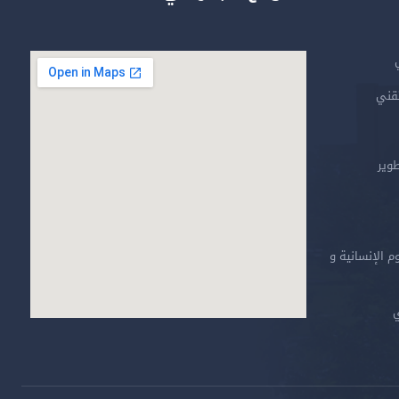
تقني
طوير
م الإنسانية و
ي