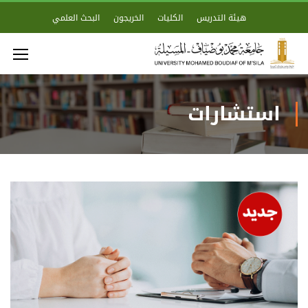
هيئة التدريس
الكليات
الخريجون
البحث العلمي
استشارات