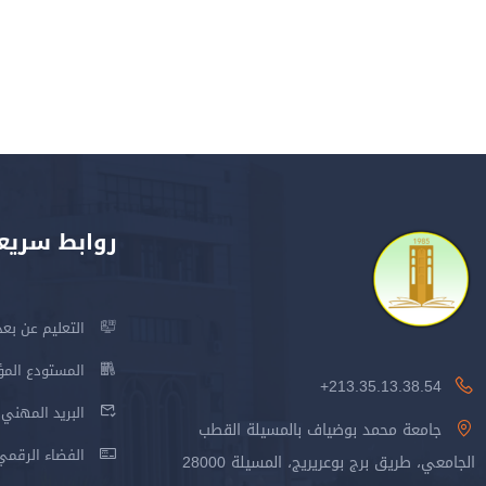
روابط سريع
التعليم عن بعد
المستودع المؤسس
213.35.13.38.54+
البريد المهني
جامعة محمد بوضياف بالمسيلة القطب
الفضاء الرقمي
الجامعي، طريق برج بوعريريج، المسيلة 28000