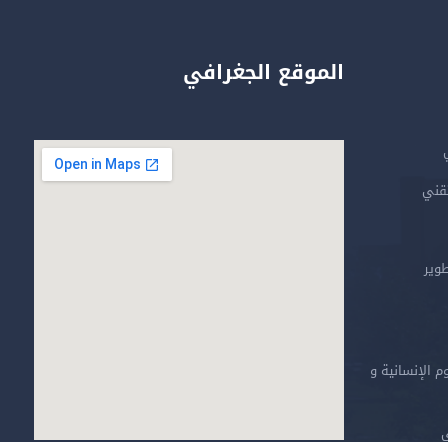
الموقع الجغرافي
تقني
طوير
م الإنسانية و
ي