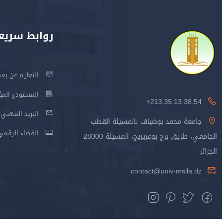
روابط سريع
التعليم عن بعد
المستودع المؤسس
213.35.13.38.54+
البريد المهني
جامعة محمد بوضياف بالمسيلة القطب
الفضاء الرقمي
الجامعي، طريق برج بوعريريج، المسيلة 28000
الجزائر
contact@univ-msila.dz