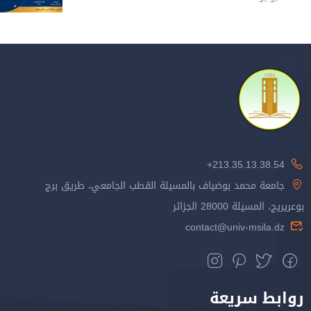
213.35.13.38.54+
جامعة محمد بوضياف بالمسيلة القطب الجامعي، طريق برج
بوعريريج، المسيلة 28000 الجزائر
contact@univ-msila.dz
روابط سريعة