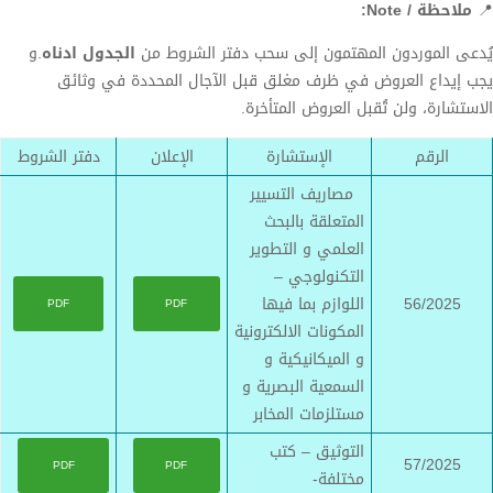
📍
ملاحظة / Note:
يُدعى الموردون المهتمون إلى سحب دفتر الشروط من
الجدول ادناه
.و
يجب إيداع العروض في ظرف مغلق قبل الآجال المحددة في وثائق
الاستشارة، ولن تُقبل العروض المتأخرة.
الرقم
الإستشارة
الإعلان
دفتر الشروط
مصاريف التسيير
المتعلقة بالبحث
العلمي و التطوير
التكنولوجي –
56/2025
اللوازم بما فيها
PDF
PDF
المكونات الالكترونية
و الميكانيكية و
السمعية البصرية و
مستلزمات المخابر
التوثيق – كتب
57/2025
PDF
PDF
مختلفة-