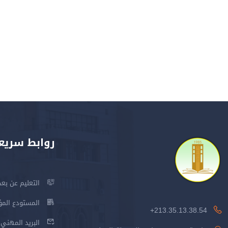
روابط سريع
التعليم عن بعد
المستودع المؤسس
213.35.13.38.54+
البريد المهني