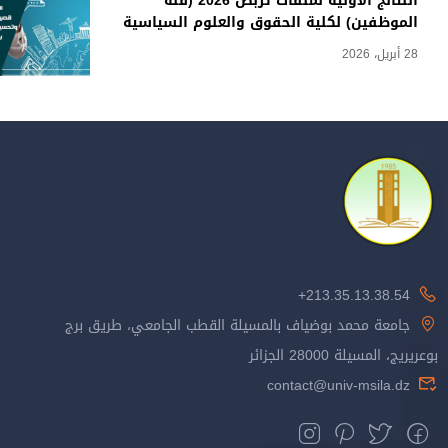
النتائج الأولية لملفات تربص 2026 (فئة
الموظفين) لكلية الحقوق والعلوم السياسية
28 أبريل، 2026
213.35.13.38.54+
جامعة محمد بوضياف بالمسيلة القطب الجامعي، طريق برج
بوعريريج، المسيلة 28000 الجزائر
contact@univ-msila.dz