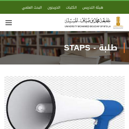
هيئة التدريس
الكليات
الخريجون
البحث العلمي
طلبة - STAPS