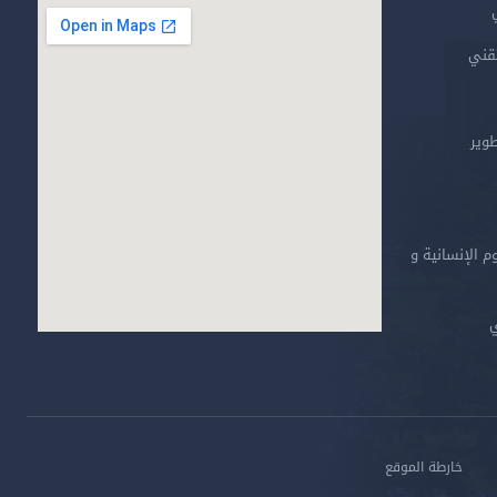
تقني
طوير
م الإنسانية و
ي
خارطة الموقع